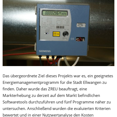
Das übergeordnete Ziel dieses Projekts war es, ein geeignetes
Energiemanagementprogramm für die Stadt Ellwangen zu
finden. Daher wurde das ZREU beauftragt, eine
Markterhebung zu derzeit auf dem Markt befindlichen
Softwaretools durchzuführen und fünf Programme näher zu
untersuchen. Anschließend wurden die evaluierten Kriterien
bewertet und in einer Nutzwertanalyse den Kosten