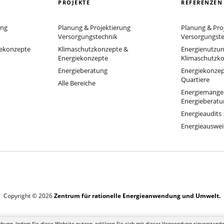
PROJEKTE
REFERENZEN
ung
Planung & Projektierung
Planung & Pro
Versorgungstechnik
Versorgungste
iekonzepte
Klimaschutzkonzepte &
Energienutzun
Energiekonzepte
Klimaschutzk
Energieberatung
Energiekonzept
Quartiere
Alle Bereiche
Energiemange
Energieberatu
Energieaudits
Energieauswei
Copyright © 2026
Zentrum für rationelle Energieanwendung und Umwelt.
rbung. Indem Sie diese Website nutzen, erklären Sie sich mit dieser Verwendung einverstand