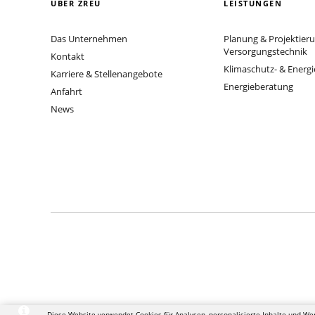
ÜBER ZREU
LEISTUNGEN
Das Unternehmen
Planung & Projektier
Versorgungstechnik
Kontakt
Klimaschutz- & Energ
Karriere & Stellenangebote
Energieberatung
Anfahrt
News
Diese Website verwendet Cookies für Analysen, personalisierte Inhalte und We