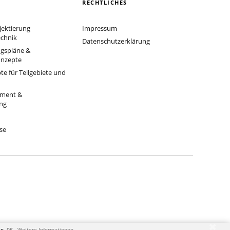
RECHTLICHES
jektierung
Impressum
chnik
Datenschutzerklärung
gspläne &
onzepte
e für Teilgebiete und
ment &
ng
se
en.
Weitere Informationen
OK.